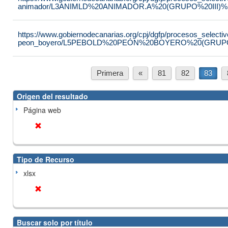
animador/L3ANIMLD%20ANIMADOR.A%20(GRUPO%20III)%2
https://www.gobiernodecanarias.org/cpj/dgfp/procesos_selectiv
peon_boyero/L5PEBOLD%20PEÓN%20BOYERO%20(GRUPO
Primera
«
81
82
83
Origen del resultado
Página web
Tipo de Recurso
xlsx
Buscar solo por título