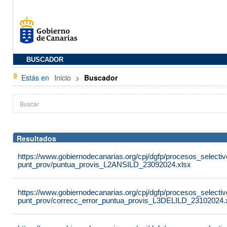
BUSCADOR
Estás en
Inicio
>
Buscador
Resultados
https://www.gobiernodecanarias.org/cpj/dgfp/procesos_selectiv
punt_prov/puntua_provis_L2ANSILD_23092024.xlsx
https://www.gobiernodecanarias.org/cpj/dgfp/procesos_selectiv
punt_prov/correcc_error_puntua_provis_L3DELILD_23102024.