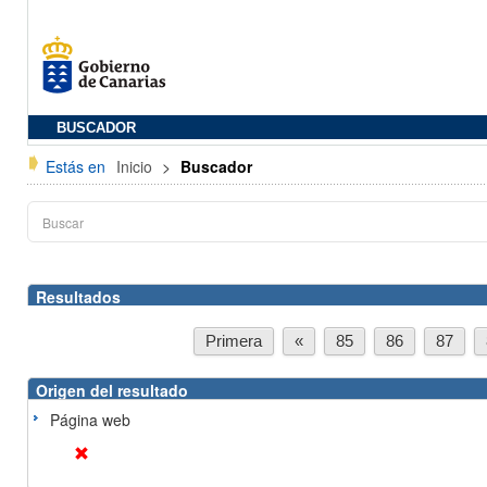
BUSCADOR
Estás en
Inicio
>
Buscador
Resultados
Primera
«
85
86
87
Origen del resultado
Página web