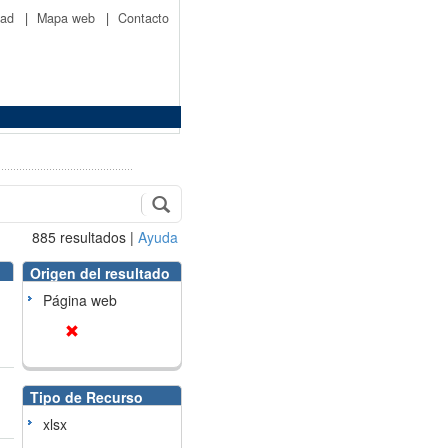
idad
|
Mapa web
|
Contacto
885
resultados
|
Ayuda
Origen del resultado
Página web
Tipo de Recurso
xlsx