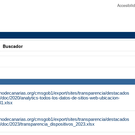
Accesibil
>
Buscador
rnodecanarias.org/cmsgob1/export/sites/transparencia/destacados
al/doc/2020/analytics-todos-los-datos-de-sitios-web-ubicacion-
1.xlsx
rnodecanarias.org/cmsgob1/export/sites/transparencia/destacados
al/doc/2023/transparencia_dispositivos_2023.xlsx