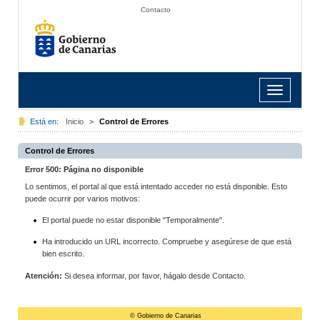
Contacto
Toggle
navigation
Está en:
Inicio
>
Control de Errores
Control de Errores
Error 500: Página no disponible
Lo sentimos, el portal al que está intentado acceder no está disponible. Esto
puede ocurrir por varios motivos:
El portal puede no estar disponible "Temporalmente".
Ha introducido un URL incorrecto. Compruebe y asegúrese de que está
bien escrito.
Atención:
Si desea informar, por favor, hágalo desde Contacto.
© Gobierno de Canarias