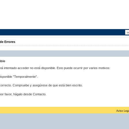
de Errores
ible
stá intentado acceder no está disponible. Esto puede ocurrir por varios motivos:
disponible "Temporalmente".
correcto. Compruebe y asegúrese de que está bien escrito.
por favor, hágalo desde Contacto.
Aviso Lega