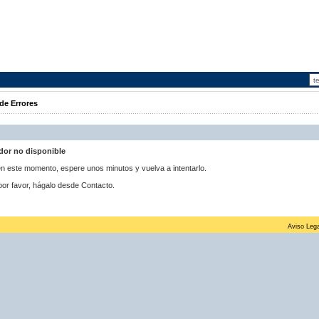
de Errores
idor no disponible
 en este momento, espere unos minutos y vuelva a intentarlo.
por favor, hágalo desde Contacto.
Aviso Lega