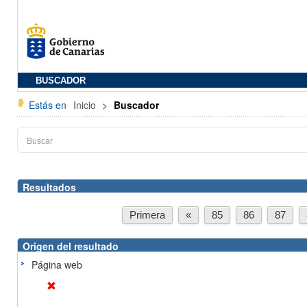
BUSCADOR
Estás en
Inicio
>
Buscador
Resultados
Primera
«
85
86
87
Origen del resultado
Página web