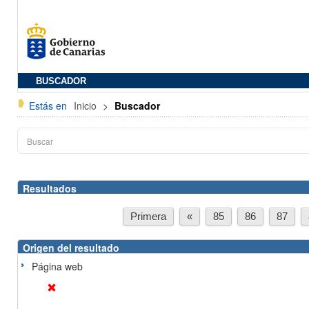
BUSCADOR
Estás en
Inicio
>
Buscador
Resultados
Primera
«
85
86
87
Origen del resultado
Página web