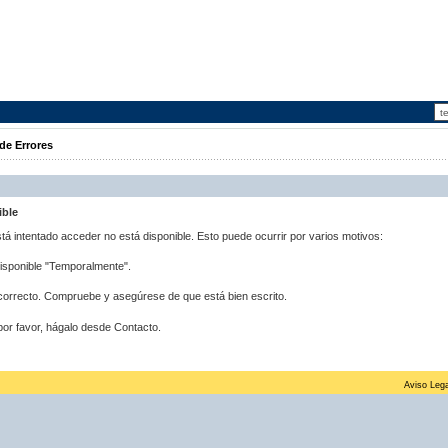
de Errores
ible
stá intentado acceder no está disponible. Esto puede ocurrir por varios motivos:
disponible "Temporalmente".
correcto. Compruebe y asegúrese de que está bien escrito.
por favor, hágalo desde Contacto.
Aviso Lega