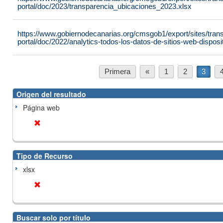
portal/doc/2023/transparencia_ubicaciones_2023.xlsx
https://www.gobiernodecanarias.org/cmsgob1/export/sites/tran
portal/doc/2022/analytics-todos-los-datos-de-sitios-web-dispo
Primera
«
1
2
3
Origen del resultado
Página web
Tipo de Recurso
xlsx
Buscar solo por título