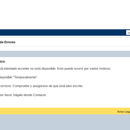
de Errores
ible
stá intentado acceder no está disponible. Esto puede ocurrir por varios motivos:
disponible "Temporalmente".
correcto. Compruebe y asegúrese de que está bien escrito.
por favor, hágalo desde Contacto.
Aviso Lega