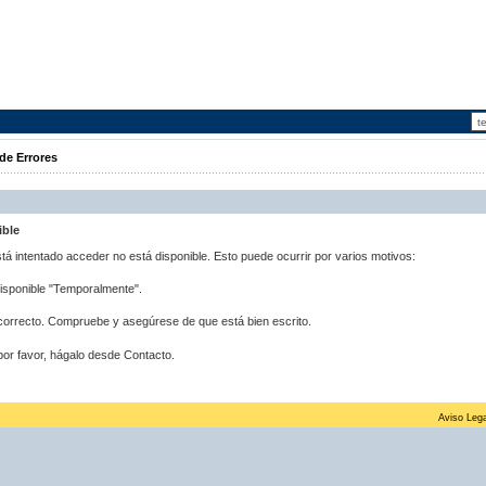
de Errores
ible
stá intentado acceder no está disponible. Esto puede ocurrir por varios motivos:
disponible "Temporalmente".
correcto. Compruebe y asegúrese de que está bien escrito.
por favor, hágalo desde Contacto.
Aviso Lega