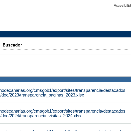
Accesibil
>
Buscador
rnodecanarias.org/cmsgob1/export/sites/transparencia/destacados
al/doc/2023/transparencia_paginas_2023.xlsx
rnodecanarias.org/cmsgob1/export/sites/transparencia/destacados
al/doc/2024/transparencia_visitas_2024.xlsx