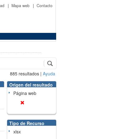
idad
|
Mapa web
|
Contacto
885
resultados
|
Ayuda
Origen del resultado
Página web
Tipo de Recurso
xlsx