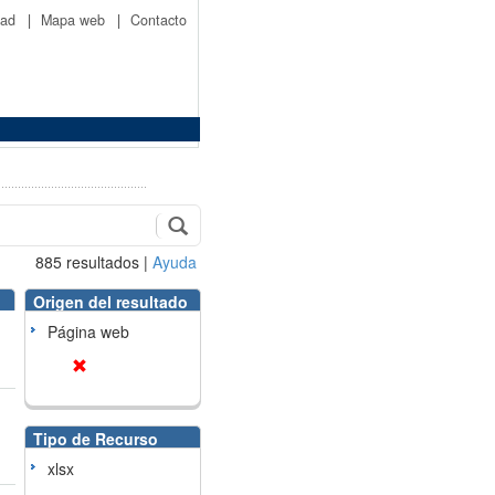
idad
|
Mapa web
|
Contacto
885
resultados
|
Ayuda
Origen del resultado
Página web
Tipo de Recurso
xlsx