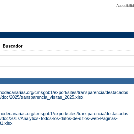
Accesibil
>
Buscador
rnodecanarias.org/cmsgob1/export/sites/transparencia/destacados
al/doc/2025/transparencia_visitas_2025.xlsx
rnodecanarias.org/cmsgob1/export/sites/transparencia/destacados
al/doc/2017/Analytics-Todos-los-datos-de-sitios-web-Paginas-
1.xlsx