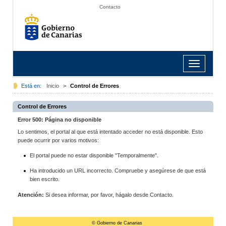
Contacto
Toggle
navigation
Está en:
Inicio
>
Control de Errores
Control de Errores
Error 500: Página no disponible
Lo sentimos, el portal al que está intentado acceder no está disponible. Esto
puede ocurrir por varios motivos:
El portal puede no estar disponible "Temporalmente".
Ha introducido un URL incorrecto. Compruebe y asegúrese de que está
bien escrito.
Atención:
Si desea informar, por favor, hágalo desde Contacto.
© Gobierno de Canarias