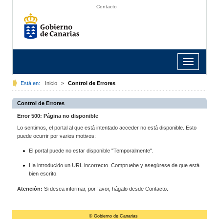
Contacto
Toggle
navigation
Está en:
Inicio
>
Control de Errores
Control de Errores
Error 500: Página no disponible
Lo sentimos, el portal al que está intentado acceder no está disponible. Esto
puede ocurrir por varios motivos:
El portal puede no estar disponible "Temporalmente".
Ha introducido un URL incorrecto. Compruebe y asegúrese de que está
bien escrito.
Atención:
Si desea informar, por favor, hágalo desde Contacto.
© Gobierno de Canarias