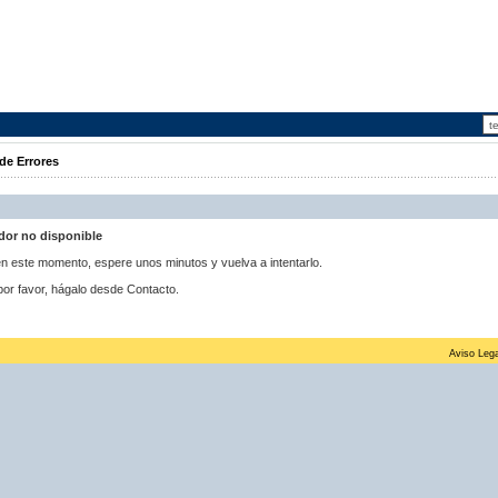
de Errores
idor no disponible
 en este momento, espere unos minutos y vuelva a intentarlo.
por favor, hágalo desde Contacto.
Aviso Lega