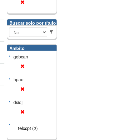
Buscar solo por título
Ámbito
gobcan
hpae
dsidj
telccpt (2)