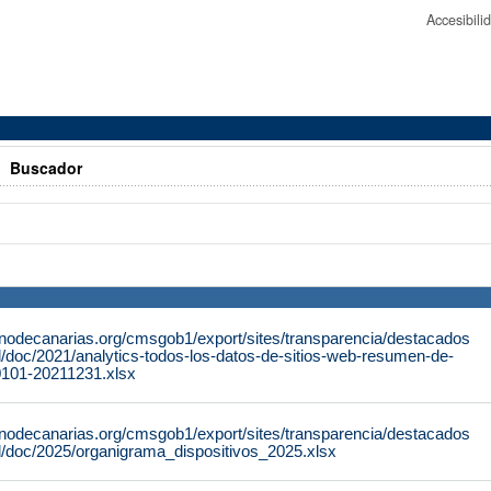
Accesibil
>
Buscador
rnodecanarias.org/cmsgob1/export/sites/transparencia/destacados
al/doc/2021/analytics-todos-los-datos-de-sitios-web-resumen-de-
0101-20211231.xlsx
rnodecanarias.org/cmsgob1/export/sites/transparencia/destacados
al/doc/2025/organigrama_dispositivos_2025.xlsx