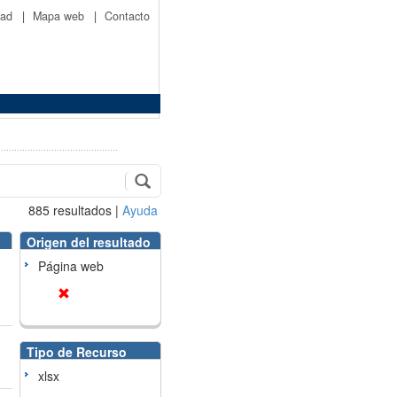
idad
|
Mapa web
|
Contacto
885
resultados
|
Ayuda
Origen del resultado
Página web
Tipo de Recurso
xlsx