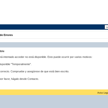
de Errores
ible
stá intentado acceder no está disponible. Esto puede ocurrir por varios motivos:
disponible "Temporalmente".
correcto. Compruebe y asegúrese de que está bien escrito.
por favor, hágalo desde Contacto.
Aviso Lega