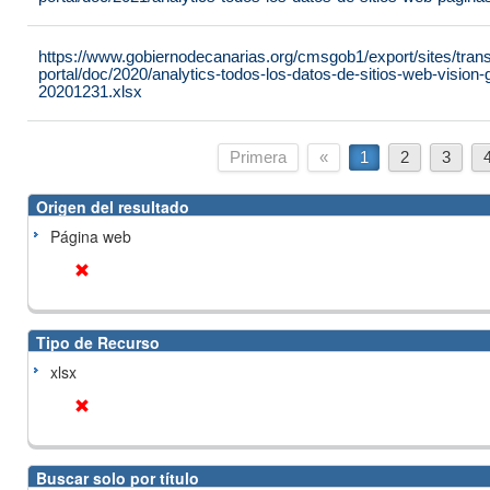
https://www.gobiernodecanarias.org/cmsgob1/export/sites/tran
portal/doc/2020/analytics-todos-los-datos-de-sitios-web-vision
20201231.xlsx
Primera
«
1
2
3
Origen del resultado
Página web
Tipo de Recurso
xlsx
Buscar solo por título