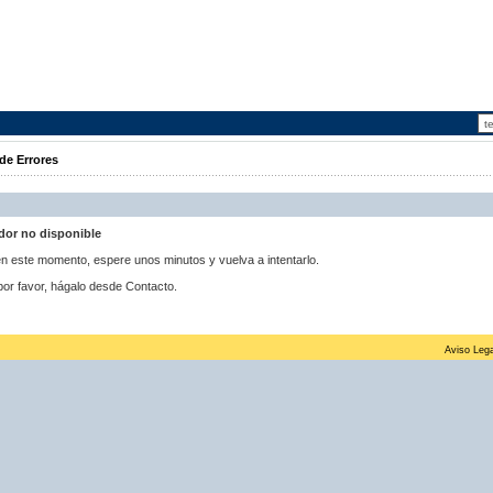
de Errores
idor no disponible
 en este momento, espere unos minutos y vuelva a intentarlo.
por favor, hágalo desde Contacto.
Aviso Lega