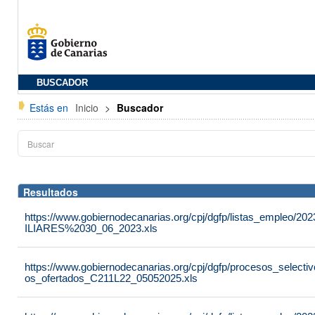
BUSCADOR
Estás en
Inicio
>
Buscador
Resultados
https://www.gobiernodecanarias.org/cpj/dgfp/listas_empl
ILIARES%2030_06_2023.xls
https://www.gobiernodecanarias.org/cpj/dgfp/procesos_selecti
os_ofertados_C211L22_05052025.xls