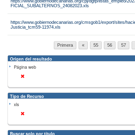
https://www.gobiernodecanarias.org/cpj/dgfp/listas_emple
FICIAL_SUBALTERNOS_24082023.xls
https://www.gobiernodecanarias.org/cmsgob1/export/sites/hacie
Justicia_tcm59-11974.xls
Primera
«
55
56
57
Origen del resultado
Página web
Tipo de Recurso
xls
Buscar solo por título