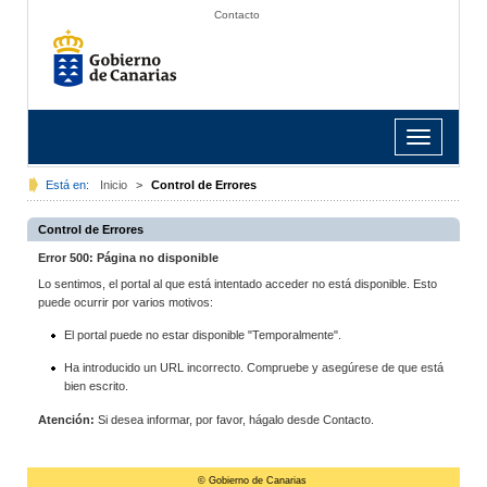
Contacto
Toggle
navigation
Está en:
Inicio
>
Control de Errores
Control de Errores
Error 500: Página no disponible
Lo sentimos, el portal al que está intentado acceder no está disponible. Esto
puede ocurrir por varios motivos:
El portal puede no estar disponible "Temporalmente".
Ha introducido un URL incorrecto. Compruebe y asegúrese de que está
bien escrito.
Atención:
Si desea informar, por favor, hágalo desde Contacto.
© Gobierno de Canarias