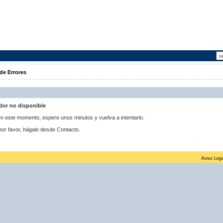
de Errores
idor no disponible
 en este momento, espere unos minutos y vuelva a intentarlo.
por favor, hágalo desde Contacto.
Aviso Lega