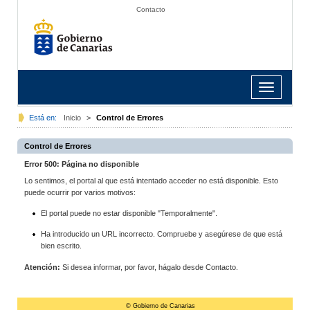
Contacto
Toggle
navigation
Está en:
Inicio
>
Control de Errores
Control de Errores
Error 500: Página no disponible
Lo sentimos, el portal al que está intentado acceder no está disponible. Esto
puede ocurrir por varios motivos:
El portal puede no estar disponible "Temporalmente".
Ha introducido un URL incorrecto. Compruebe y asegúrese de que está
bien escrito.
Atención:
Si desea informar, por favor, hágalo desde Contacto.
© Gobierno de Canarias