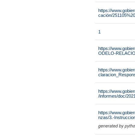
https://www.gobie
cación/251105%2
1
https://www.gobie
ODELO-RELACIO
https://www.gobie
claracion_Respons
https://www.gobie
/informes/doc/202
https://www.gobier
nzas/3.-Instrucci
generated by pyth