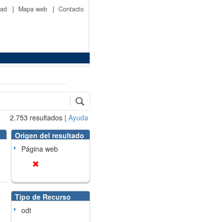
idad
|
Mapa web
|
Contacto
2.753
resultados
|
Ayuda
Origen del resultado
Página web
Tipo de Recurso
odt