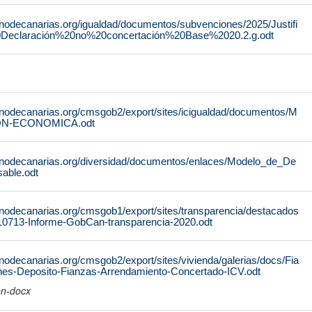
rnodecanarias.org/igualdad/documentos/subvenciones/2025/Justifi
0Declaración%20no%20concertación%20Base%2020.2.g.odt
rnodecanarias.org/cmsgob2/export/sites/icigualdad/documentos/M
N-ECONOMICA.odt
rnodecanarias.org/diversidad/documentos/enlaces/Modelo_de_De
able.odt
rnodecanarias.org/cmsgob1/export/sites/transparencia/destacados
10713-Informe-GobCan-transparencia-2020.odt
nodecanarias.org/cmsgob2/export/sites/vivienda/galerias/docs/Fia
ones-Deposito-Fianzas-Arrendamiento-Concertado-ICV.odt
on-docx