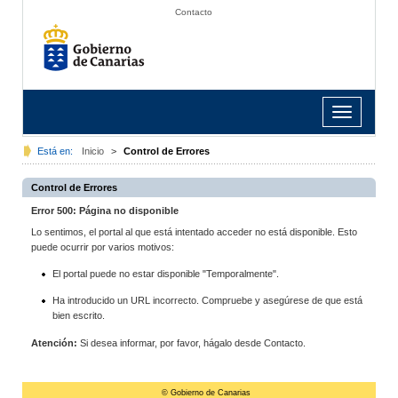
Contacto
Toggle
navigation
Está en:
Inicio
>
Control de Errores
Control de Errores
Error 500: Página no disponible
Lo sentimos, el portal al que está intentado acceder no está disponible. Esto
puede ocurrir por varios motivos:
El portal puede no estar disponible "Temporalmente".
Ha introducido un URL incorrecto. Compruebe y asegúrese de que está
bien escrito.
Atención:
Si desea informar, por favor, hágalo desde Contacto.
© Gobierno de Canarias