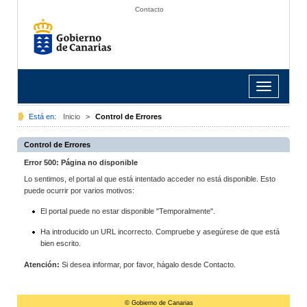
Contacto
Toggle
navigation
Está en:
Inicio
>
Control de Errores
Control de Errores
Error 500: Página no disponible
Lo sentimos, el portal al que está intentado acceder no está disponible. Esto
puede ocurrir por varios motivos:
El portal puede no estar disponible "Temporalmente".
Ha introducido un URL incorrecto. Compruebe y asegúrese de que está
bien escrito.
Atención:
Si desea informar, por favor, hágalo desde Contacto.
© Gobierno de Canarias