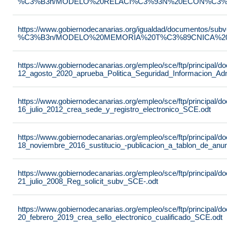
%C3%B3n/MODELO%20RELACI%C3%93N%20ECON%C3%93
https://www.gobiernodecanarias.org/igualdad/documentos/su
%C3%B3n/MODELO%20MEMORIA%20T%C3%89CNICA%20JU
https://www.gobiernodecanarias.org/empleo/sce/ftp/principal
12_agosto_2020_aprueba_Politica_Seguridad_Informacion_Adm
https://www.gobiernodecanarias.org/empleo/sce/ftp/principal
16_julio_2012_crea_sede_y_registro_electronico_SCE.odt
https://www.gobiernodecanarias.org/empleo/sce/ftp/principal
18_noviembre_2016_sustitucio_-publicacion_a_tablon_de_anu
https://www.gobiernodecanarias.org/empleo/sce/ftp/principal
21_julio_2008_Reg_solicit_subv_SCE-.odt
https://www.gobiernodecanarias.org/empleo/sce/ftp/principal
20_febrero_2019_crea_sello_electronico_cualificado_SCE.odt