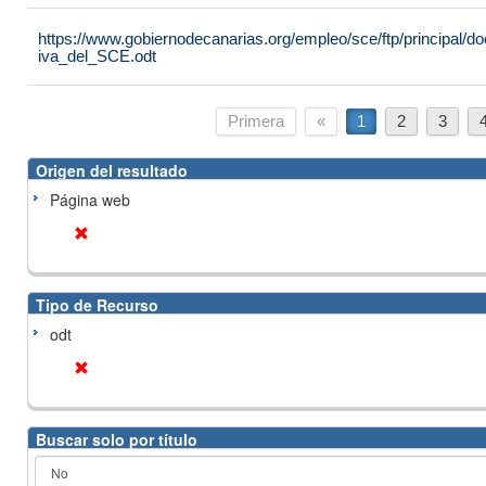
https://www.gobiernodecanarias.org/empleo/sce/ftp/principal
iva_del_SCE.odt
Primera
«
1
2
3
Origen del resultado
Página web
Tipo de Recurso
odt
Buscar solo por título