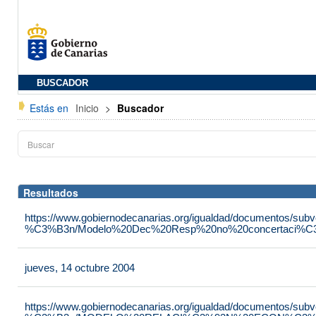
BUSCADOR
Estás en
Inicio
>
Buscador
Resultados
https://www.gobiernodecanarias.org/igualdad/documentos/su
%C3%B3n/Modelo%20Dec%20Resp%20no%20concertaci%C3
jueves, 14 octubre 2004
https://www.gobiernodecanarias.org/igualdad/documentos/su