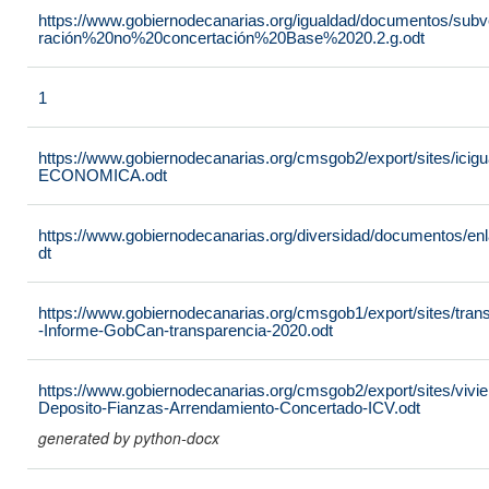
https://www.gobiernodecanarias.org/igualdad/documentos/sub
ración%20no%20concertación%20Base%2020.2.g.odt
1
https://www.gobiernodecanarias.org/cmsgob2/export/sites/
ECONOMICA.odt
https://www.gobiernodecanarias.org/diversidad/documentos/e
dt
https://www.gobiernodecanarias.org/cmsgob1/export/sites/tra
-Informe-GobCan-transparencia-2020.odt
https://www.gobiernodecanarias.org/cmsgob2/export/sites/vivie
Deposito-Fianzas-Arrendamiento-Concertado-ICV.odt
generated by python-docx