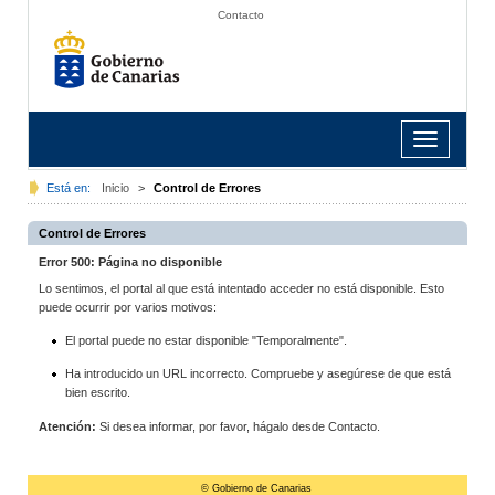
Contacto
Toggle
navigation
Está en:
Inicio
>
Control de Errores
Control de Errores
Error 500: Página no disponible
Lo sentimos, el portal al que está intentado acceder no está disponible. Esto
puede ocurrir por varios motivos:
El portal puede no estar disponible "Temporalmente".
Ha introducido un URL incorrecto. Compruebe y asegúrese de que está
bien escrito.
Atención:
Si desea informar, por favor, hágalo desde Contacto.
© Gobierno de Canarias