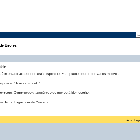
de Errores
ible
stá intentado acceder no está disponible. Esto puede ocurrir por varios motivos:
disponible "Temporalmente".
correcto. Compruebe y asegúrese de que está bien escrito.
por favor, hágalo desde Contacto.
Aviso Lega