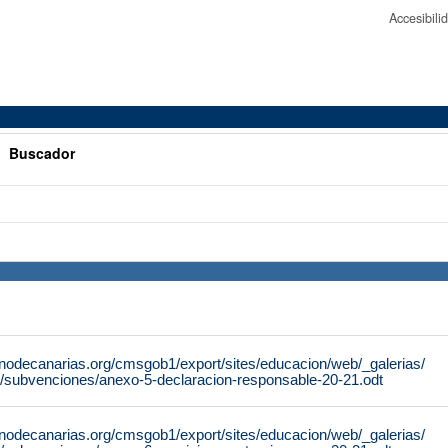
Accesibil
>
Buscador
rnodecanarias.org/cmsgob1/export/sites/educacion/web/_galerias/
/subvenciones/anexo-5-declaracion-responsable-20-21.odt
rnodecanarias.org/cmsgob1/export/sites/educacion/web/_galerias/