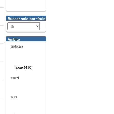
Buscar solo por título
Ámbito
gobcan
hpae (410)
eucd
san