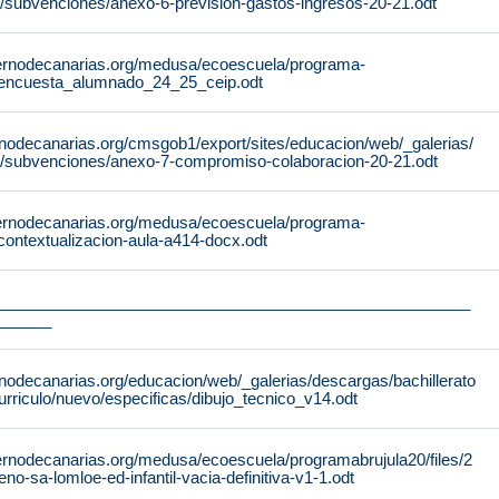
/subvenciones/anexo-6-prevision-gastos-ingresos-20-21.odt
ernodecanarias.org/medusa/ecoescuela/programa-
4/encuesta_alumnado_24_25_ceip.odt
rnodecanarias.org/cmsgob1/export/sites/educacion/web/_galerias/
/subvenciones/anexo-7-compromiso-colaboracion-20-21.odt
ernodecanarias.org/medusa/ecoescuela/programa-
/contextualizacion-aula-a414-docx.odt
_____________________________________________________
______
nodecanarias.org/educacion/web/_galerias/descargas/bachillerato
urriculo/nuevo/especificas/dibujo_tecnico_v14.odt
ernodecanarias.org/medusa/ecoescuela/programabrujula20/files/2
seno-sa-lomloe-ed-infantil-vacia-definitiva-v1-1.odt