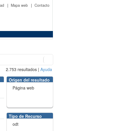
idad
|
Mapa web
|
Contacto
2.753
resultados
|
Ayuda
Origen del resultado
Página web
Tipo de Recurso
odt