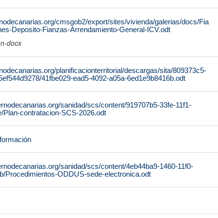
nodecanarias.org/cmsgob2/export/sites/vivienda/galerias/docs/Fia
ones-Deposito-Fianzas-Arrendamiento-General-ICV.odt
on-docx
nodecanarias.org/planificacionterritorial/descargas/sita/809373c5-
5ef544d9278/41fbe029-ead5-4092-a05a-6ed1e9b8416b.odt
ernodecanarias.org/sanidad/scs/content/919707b5-33fe-11f1-
/Plan-contratacion-SCS-2026.odt
nformación
ernodecanarias.org/sanidad/scs/content/4eb44ba9-1460-11f0-
b/Procedimientos-ODDUS-sede-electronica.odt