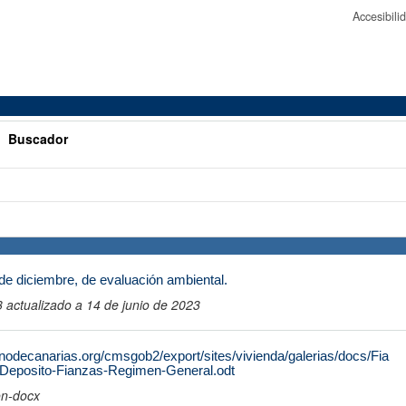
Accesibil
>
Buscador
de diciembre, de evaluación ambiental.
actualizado a 14 de junio de 2023
nodecanarias.org/cmsgob2/export/sites/vivienda/galerias/docs/Fia
d-Deposito-Fianzas-Regimen-General.odt
on-docx