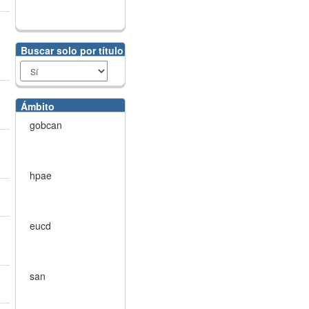
Buscar solo por título
Ámbito
gobcan
hpae
eucd
san