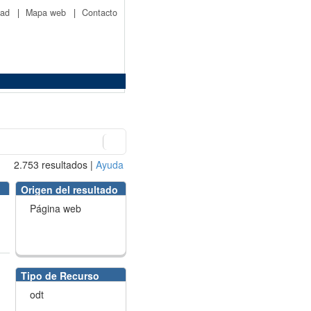
idad
|
Mapa web
|
Contacto
2.753
resultados
|
Ayuda
Origen del resultado
Página web
Tipo de Recurso
odt