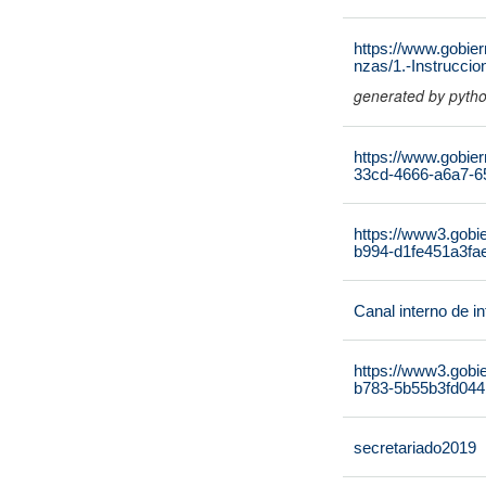
https://www.gobier
nzas/1.-Instrucci
generated by pyth
https://www.gobier
33cd-4666-a6a7-6
https://www3.gobi
b994-d1fe451a3fae
Canal interno de i
https://www3.gobi
b783-5b55b3fd044
secretariado2019