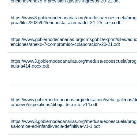
enciones/anexo-6-prevision-gastos-ingresos-20-21.odt
https://www3.gobiernodecanarias.org/medusa/ecoescuela/pro
proa/files/2025/04/encuesta_alumnado_24_25_ceip.odt
https://www.gobiernodecanarias.org/cmsgob1/export/sites/edu
enciones/anexo-7-compromiso-colaboracion-20-21.odt
https://www3.gobiernodecanarias.org/medusa/ecoescuela/progra
aula-a414-docx.odt
___________________________________________________
https://www.gobiernodecanarias.org/educacion/web/_galerias/de
o/nuevo/especificas/dibujo_tecnico_v14.odt
https://www3.gobiernodecanarias.org/medusa/ecoescuela/program
sa-lomloe-ed-infantil-vacia-definitiva-v1-1.odt