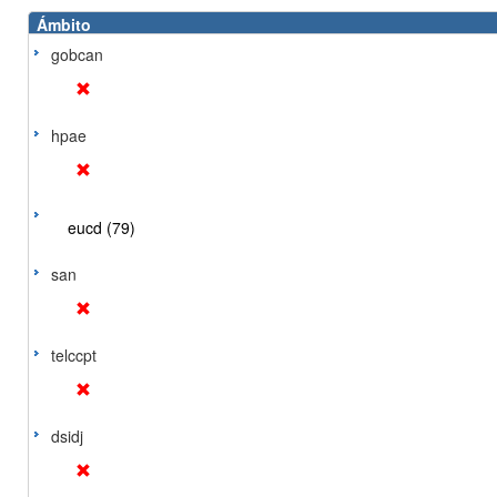
Ámbito
gobcan
hpae
eucd (79)
san
telccpt
dsidj