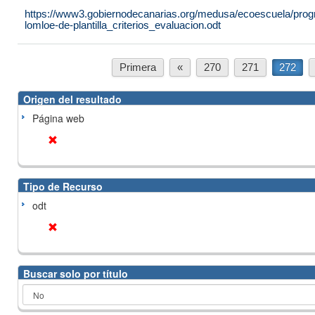
https://www3.gobiernodecanarias.org/medusa/ecoescuela/progr
lomloe-de-plantilla_criterios_evaluacion.odt
Primera
«
270
271
272
Origen del resultado
Página web
Tipo de Recurso
odt
Buscar solo por título