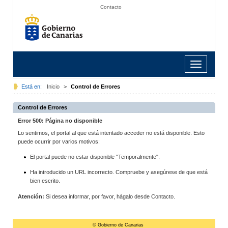
Contacto
Toggle
navigation
Está en:
Inicio
>
Control de Errores
Control de Errores
Error 500: Página no disponible
Lo sentimos, el portal al que está intentado acceder no está disponible. Esto
puede ocurrir por varios motivos:
El portal puede no estar disponible "Temporalmente".
Ha introducido un URL incorrecto. Compruebe y asegúrese de que está
bien escrito.
Atención:
Si desea informar, por favor, hágalo desde Contacto.
© Gobierno de Canarias