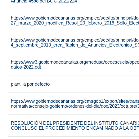
Anuncio 4598 del BOC 2021/224
https://www.gobiernodecanarias.org/empleo/sce/ftp/principal
27_marzo_2020_modifica_Resol_20_febrero_2019_Sello_Elect
https://www.gobiernodecanarias.org/empleo/sce/ftp/principal
4_septiembre_2013_crea_Tablon_de_Anuncios_Electronico_S
https://www3.gobiernodecanarias.org/medusa/ecoescuela/opeec/f
datos-2022.odt
plantilla por defecto
https://www.gobiernodecanarias.org/cmsgob1/export/sites/tran
normativa/consejo-gobierno/ordenes-del-dia/doc/2023/octubre/3
RESOLUCIÓN DEL PRESIDENTE DEL INSTITUTO CANARIO
CONCLUSO EL PROCEDIMIENTO ENCAMINADO A LA OB