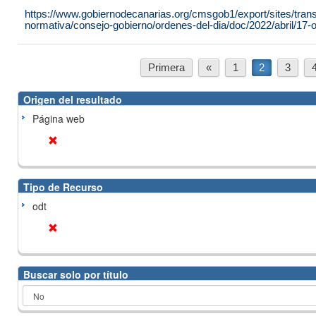
https://www.gobiernodecanarias.org/cmsgob1/export/sites/tran
normativa/consejo-gobierno/ordenes-del-dia/doc/2022/abril/17-or
Primera
«
1
2
3
Origen del resultado
Página web
Tipo de Recurso
odt
Buscar solo por título