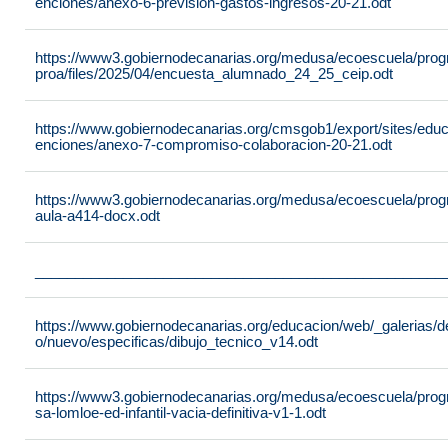
enciones/anexo-6-prevision-gastos-ingresos-20-21.odt
https://www3.gobiernodecanarias.org/medusa/ecoescuela/pro
proa/files/2025/04/encuesta_alumnado_24_25_ceip.odt
https://www.gobiernodecanarias.org/cmsgob1/export/sites/edu
enciones/anexo-7-compromiso-colaboracion-20-21.odt
https://www3.gobiernodecanarias.org/medusa/ecoescuela/progra
aula-a414-docx.odt
___________________________________________________
https://www.gobiernodecanarias.org/educacion/web/_galerias/de
o/nuevo/especificas/dibujo_tecnico_v14.odt
https://www3.gobiernodecanarias.org/medusa/ecoescuela/program
sa-lomloe-ed-infantil-vacia-definitiva-v1-1.odt