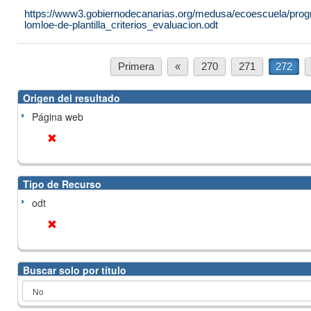
https://www3.gobiernodecanarias.org/medusa/ecoescuela/progr
lomloe-de-plantilla_criterios_evaluacion.odt
Primera
«
270
271
272
Origen del resultado
Página web
Tipo de Recurso
odt
Buscar solo por título