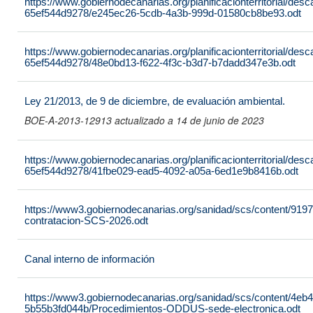
https://www.gobiernodecanarias.org/planificacionterritorial/de
65ef544d9278/e245ec26-5cdb-4a3b-999d-01580cb8be93.odt
https://www.gobiernodecanarias.org/planificacionterritorial/de
65ef544d9278/48e0bd13-f622-4f3c-b3d7-b7dadd347e3b.odt
Ley 21/2013, de 9 de diciembre, de evaluación ambiental.
BOE-A-2013-12913 actualizado a 14 de junio de 2023
https://www.gobiernodecanarias.org/planificacionterritorial/de
65ef544d9278/41fbe029-ead5-4092-a05a-6ed1e9b8416b.odt
https://www3.gobiernodecanarias.org/sanidad/scs/content/919
contratacion-SCS-2026.odt
Canal interno de información
https://www3.gobiernodecanarias.org/sanidad/scs/content/4eb
5b55b3fd044b/Procedimientos-ODDUS-sede-electronica.odt