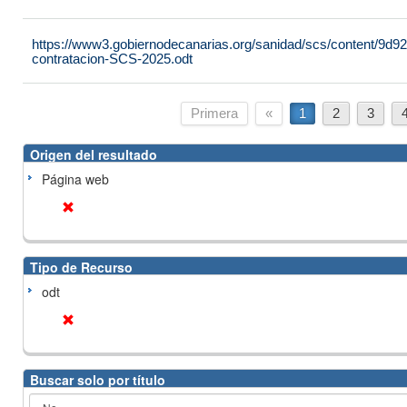
https://www3.gobiernodecanarias.org/sanidad/scs/content/9d9
contratacion-SCS-2025.odt
Primera
«
1
2
3
Origen del resultado
Página web
Tipo de Recurso
odt
Buscar solo por título