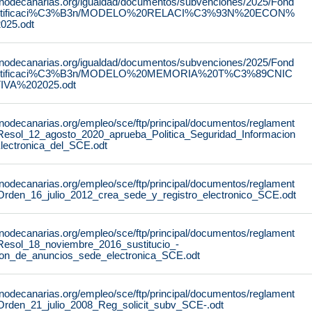
rnodecanarias.org/igualdad/documentos/subvenciones/2025/Fond
stificaci%C3%B3n/MODELO%20RELACI%C3%93N%20ECON%
25.odt
rnodecanarias.org/igualdad/documentos/subvenciones/2025/Fond
stificaci%C3%B3n/MODELO%20MEMORIA%20T%C3%89CNIC
IVA%202025.odt
rnodecanarias.org/empleo/sce/ftp/principal/documentos/reglament
Resol_12_agosto_2020_aprueba_Politica_Seguridad_Informacion
lectronica_del_SCE.odt
rnodecanarias.org/empleo/sce/ftp/principal/documentos/reglament
Orden_16_julio_2012_crea_sede_y_registro_electronico_SCE.odt
rnodecanarias.org/empleo/sce/ftp/principal/documentos/reglament
Resol_18_noviembre_2016_sustitucio_-
lon_de_anuncios_sede_electronica_SCE.odt
rnodecanarias.org/empleo/sce/ftp/principal/documentos/reglament
Orden_21_julio_2008_Reg_solicit_subv_SCE-.odt