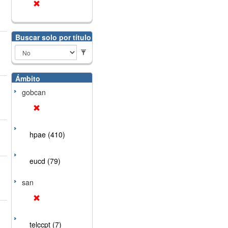
Buscar solo por título
Ámbito
gobcan
hpae (410)
eucd (79)
san
telccpt (7)