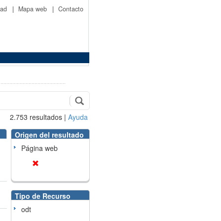
idad
|
Mapa web
|
Contacto
2.753
resultados
|
Ayuda
Origen del resultado
Página web
Tipo de Recurso
odt