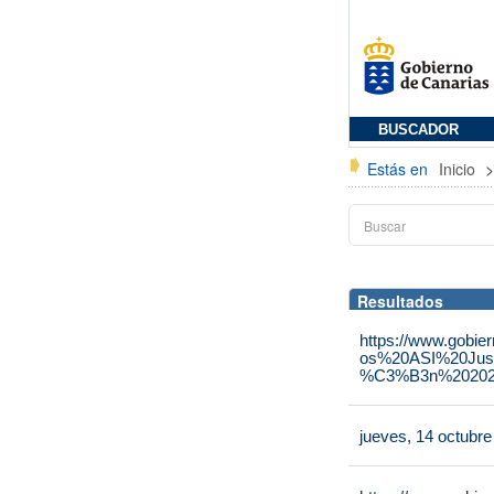
BUSCADOR
Estás en
Inicio
Resultados
https://www.gobie
os%20ASI%20Jus
%C3%B3n%202025
jueves, 14 octubr