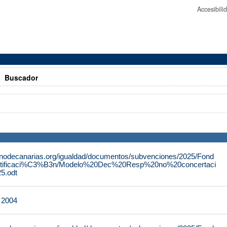
Accesibil
>
Buscador
rnodecanarias.org/igualdad/documentos/subvenciones/2025/Fond
tificaci%C3%B3n/Modelo%20Dec%20Resp%20no%20concertaci
.odt
e 2004