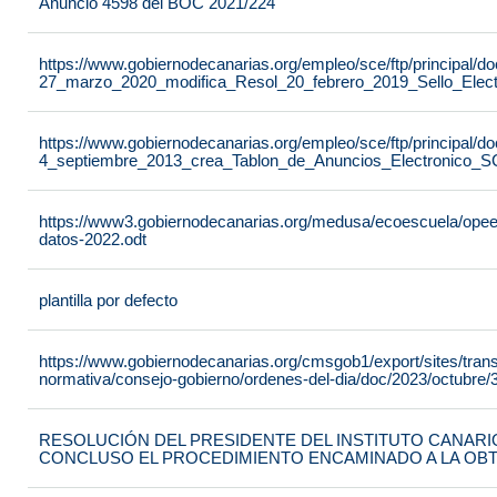
Anuncio 4598 del BOC 2021/224
https://www.gobiernodecanarias.org/empleo/sce/ftp/principal
27_marzo_2020_modifica_Resol_20_febrero_2019_Sello_Elect
https://www.gobiernodecanarias.org/empleo/sce/ftp/principal
4_septiembre_2013_crea_Tablon_de_Anuncios_Electronico_S
https://www3.gobiernodecanarias.org/medusa/ecoescuela/opeec/f
datos-2022.odt
plantilla por defecto
https://www.gobiernodecanarias.org/cmsgob1/export/sites/tran
normativa/consejo-gobierno/ordenes-del-dia/doc/2023/octubre/3
RESOLUCIÓN DEL PRESIDENTE DEL INSTITUTO CANARIO
CONCLUSO EL PROCEDIMIENTO ENCAMINADO A LA OB