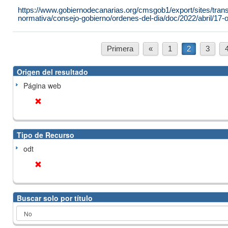
https://www.gobiernodecanarias.org/cmsgob1/export/sites/tran
normativa/consejo-gobierno/ordenes-del-dia/doc/2022/abril/17-or
Primera
«
1
2
3
Origen del resultado
Página web
Tipo de Recurso
odt
Buscar solo por título