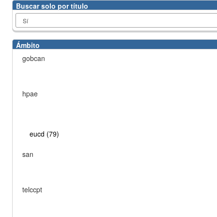
Buscar solo por título
Ámbito
gobcan
hpae
eucd (79)
san
telccpt