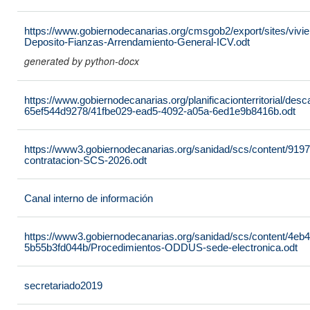
https://www.gobiernodecanarias.org/cmsgob2/export/sites/vivie
Deposito-Fianzas-Arrendamiento-General-ICV.odt
generated by python-docx
https://www.gobiernodecanarias.org/planificacionterritorial/de
65ef544d9278/41fbe029-ead5-4092-a05a-6ed1e9b8416b.odt
https://www3.gobiernodecanarias.org/sanidad/scs/content/919
contratacion-SCS-2026.odt
Canal interno de información
https://www3.gobiernodecanarias.org/sanidad/scs/content/4eb
5b55b3fd044b/Procedimientos-ODDUS-sede-electronica.odt
secretariado2019