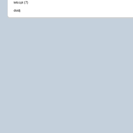
telccpt (7)
dsidj