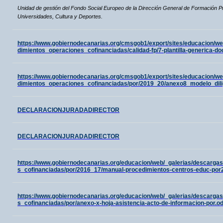
Unidad de gestión del Fondo Social Europeo de la Dirección General de Formación Pr
Universidades, Cultura y Deportes.
https://www.gobiernodecanarias.org/cmsgob1/export/sites/educacion/we
dimientos_operaciones_cofinanciadas/calidad-fp/7-plantilla-generica-do
https://www.gobiernodecanarias.org/cmsgob1/export/sites/educacion/we
dimientos_operaciones_cofinanciadas/por/2019_20/anexo8_modelo_dil
DECLARACIONJURADADIRECTOR
DECLARACIONJURADADIRECTOR
https://www.gobiernodecanarias.org/educacion/web/_galerias/descarga
s_cofinanciadas/por/2016_17/manual-procedimientos-centros-educ-por
https://www.gobiernodecanarias.org/educacion/web/_galerias/descarga
s_cofinanciadas/por/anexo-x-hoja-asistencia-acto-de-informacion-por.od