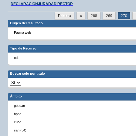
DECLARACIONJURADADIRECTOR
Primera
«
268
269
270
Origen del resultado
Página web
Tipo de Recurso
odt
Buscar solo por título
Ámbito
gobcan
hpae
eucd
san (34)