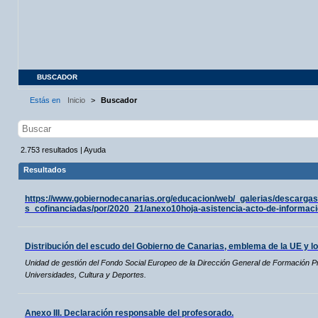
BUSCADOR
Estás en
Inicio
>
Buscador
2.753
resultados
|
Ayuda
Resultados
https://www.gobiernodecanarias.org/educacion/web/_galerias/descarga
s_cofinanciadas/por/2020_21/anexo10hoja-asistencia-acto-de-informaci
Distribución del escudo del Gobierno de Canarias, emblema de la UE y l
Unidad de gestión del Fondo Social Europeo de la Dirección General de Formación Pr
Universidades, Cultura y Deportes.
Anexo III. Declaración responsable del profesorado.