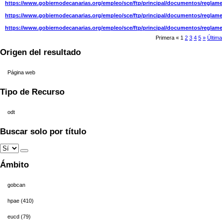
https://www.gobiernodecanarias.org/empleo/sce/ftp/principal/documentos/regla
https://www.gobiernodecanarias.org/empleo/sce/ftp/principal/documentos/reglam
https://www.gobiernodecanarias.org/empleo/sce/ftp/principal/documentos/regla
Primera
«
1
2
3
4
5
»
Última
Origen del resultado
Página web
Tipo de Recurso
odt
Buscar solo por título
Ámbito
gobcan
hpae (410)
eucd (79)