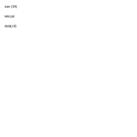
san (34)
telccpt
dsidj (4)