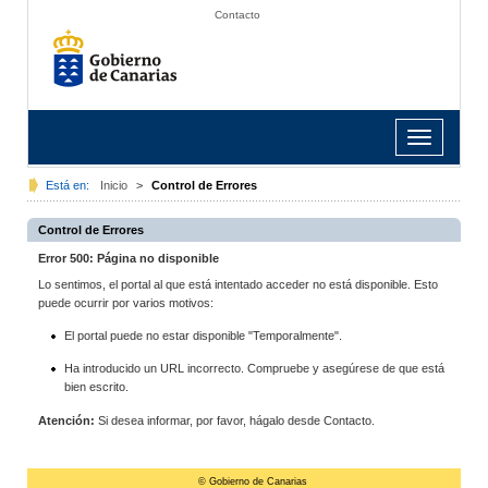
Contacto
Toggle
navigation
Está en:
Inicio
>
Control de Errores
Control de Errores
Error 500: Página no disponible
Lo sentimos, el portal al que está intentado acceder no está disponible. Esto
puede ocurrir por varios motivos:
El portal puede no estar disponible "Temporalmente".
Ha introducido un URL incorrecto. Compruebe y asegúrese de que está
bien escrito.
Atención:
Si desea informar, por favor, hágalo desde Contacto.
© Gobierno de Canarias