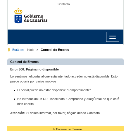
Contacto
Toggle
navigation
Está en:
Inicio
>
Control de Errores
Control de Errores
Error 500: Página no disponible
Lo sentimos, el portal al que está intentado acceder no está disponible. Esto
puede ocurrir por varios motivos:
El portal puede no estar disponible "Temporalmente".
Ha introducido un URL incorrecto. Compruebe y asegúrese de que está
bien escrito.
Atención:
Si desea informar, por favor, hágalo desde Contacto.
© Gobierno de Canarias