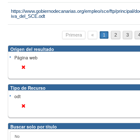
https://www.gobiernodecanarias.org/empleo/sce/ftp/principal
iva_del_SCE.odt
Primera
«
1
2
3
Origen del resultado
Página web
Tipo de Recurso
odt
Buscar solo por título