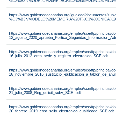
%C3%B3n/MODELO%20RELACI%C3%93N%20ECON%C3%93
https://www.gobiernodecanarias.org/igualdad/documentos/su
%C3%B3n/MODELO%20MEMORIA%20T%C3%89CNICA%20JU
https://www.gobiernodecanarias.org/empleo/sce/ftp/principal
12_agosto_2020_aprueba_Politica_Seguridad_Informacion_Adm
https://www.gobiernodecanarias.org/empleo/sce/ftp/principal
16_julio_2012_crea_sede_y_registro_electronico_SCE.odt
https://www.gobiernodecanarias.org/empleo/sce/ftp/principal
18_noviembre_2016_sustitucio_-publicacion_a_tablon_de_anu
https://www.gobiernodecanarias.org/empleo/sce/ftp/principal
21_julio_2008_Reg_solicit_subv_SCE-.odt
https://www.gobiernodecanarias.org/empleo/sce/ftp/principal
20_febrero_2019_crea_sello_electronico_cualificado_SCE.odt