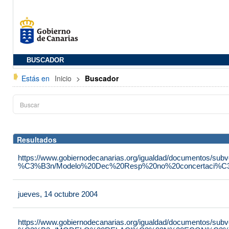
BUSCADOR
Estás en
Inicio
>
Buscador
Resultados
https://www.gobiernodecanarias.org/igualdad/documentos/su
%C3%B3n/Modelo%20Dec%20Resp%20no%20concertaci%C3
jueves, 14 octubre 2004
https://www.gobiernodecanarias.org/igualdad/documentos/su