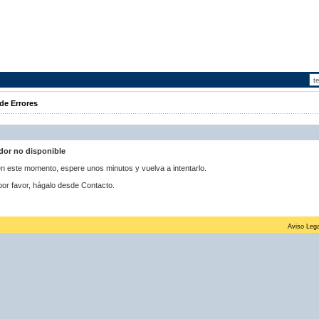
de Errores
idor no disponible
 en este momento, espere unos minutos y vuelva a intentarlo.
por favor, hágalo desde Contacto.
Aviso Lega