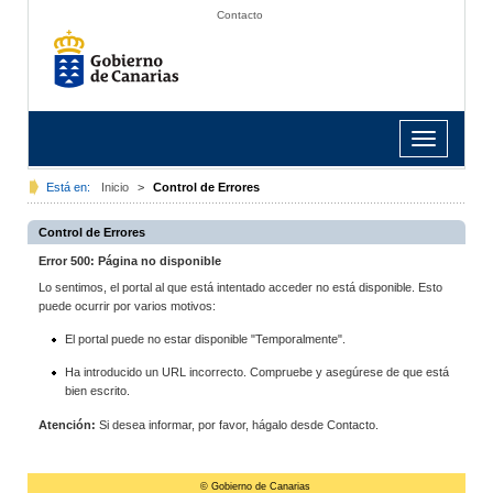
Contacto
Toggle
navigation
Está en:
Inicio
>
Control de Errores
Control de Errores
Error 500: Página no disponible
Lo sentimos, el portal al que está intentado acceder no está disponible. Esto
puede ocurrir por varios motivos:
El portal puede no estar disponible "Temporalmente".
Ha introducido un URL incorrecto. Compruebe y asegúrese de que está
bien escrito.
Atención:
Si desea informar, por favor, hágalo desde Contacto.
© Gobierno de Canarias