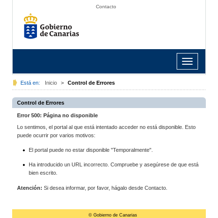
Contacto
Toggle
navigation
Está en:
Inicio
>
Control de Errores
Control de Errores
Error 500: Página no disponible
Lo sentimos, el portal al que está intentado acceder no está disponible. Esto
puede ocurrir por varios motivos:
El portal puede no estar disponible "Temporalmente".
Ha introducido un URL incorrecto. Compruebe y asegúrese de que está
bien escrito.
Atención:
Si desea informar, por favor, hágalo desde Contacto.
© Gobierno de Canarias